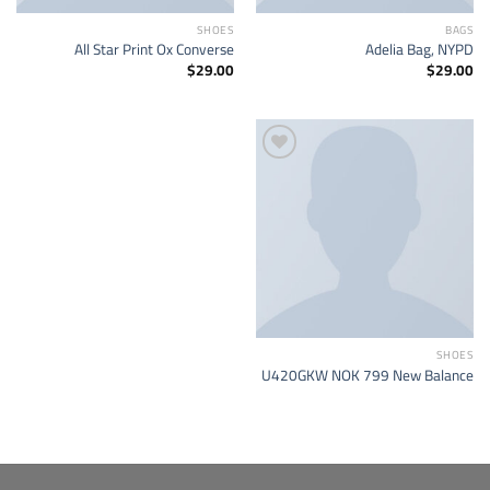
SHOES
BAGS
All Star Print Ox Converse
Adelia Bag, NYPD
$
29.00
$
29.00
Add to
wishlist
SHOES
U420GKW NOK 799 New Balance