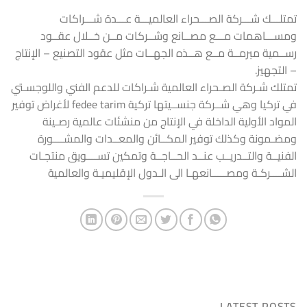
تمتلـــك شـــركة الصـــحراء العالميـــة عـــدة شـــراكات
ومســـاهمات مـــع مصــانع وشــركات مــن خــلال عقــود
رســمية مبرمــة مــع هــذه الجهــات مثل عقود التصنيع – الإنتاج
– التجهيز.
تمتلك شـركة الصـحراء العالمية شـراكات للدعم الفني واللوجسـتي
في تركيا وهي شــركة جنســيتها تركية fedee tarim لأغراض توفير
المواد الأولية الداخلة في الإنتاج من منشئات عالمية رصـينة
ومضـمونة وكذلك توفير المكــائن والمعــدات والمشــــورة
الفنيــة والتــدريــب عنــد الحــاجــة وتمكين تســــويق منتجـات
الشــــركـة ومصـــــانعهـا الى الـدول الإقليميـة والعالمية
LATEST POSTS