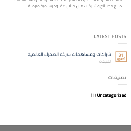
مـــع مصــانع وشــركات مــن خــلال عقــود رســمية مبرمــة...
LATEST POSTS
شراكات ومساهمات شركة الصحراء العالمية
31
أكتوبر
على
التعليقات
شراكات
ومساهمات
تصنيفات
شركة
الصحراء
العالمية
مغلقة
(1)
Uncategorized