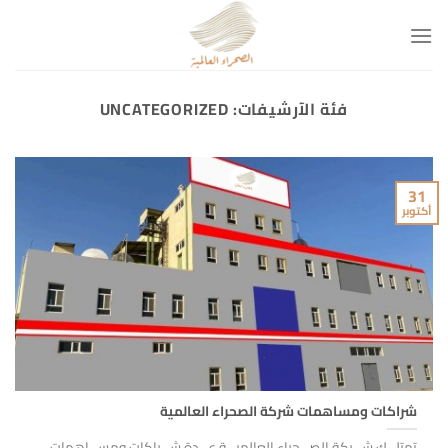
خطي
لمحتوى
فئة الآرشيفات:
UNCATEGORIZED
31
أكتوبر
شراكات ومساهمات شركة الصحراء العالمية
تمتلـــك شـــركة الصـــحراء العالميـــة عـــدة شـــراكات ومســـاهمات